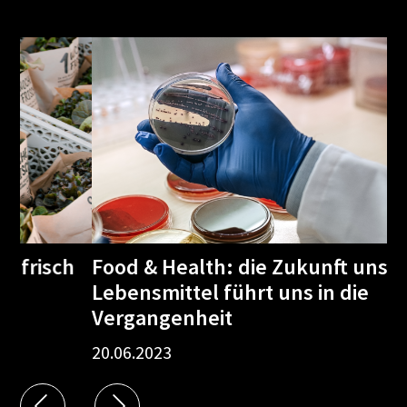
h
Food & Health: die Zukunft unserer
Bo
Lebensmittel führt uns in die
29
Vergangenheit
20.06.2023