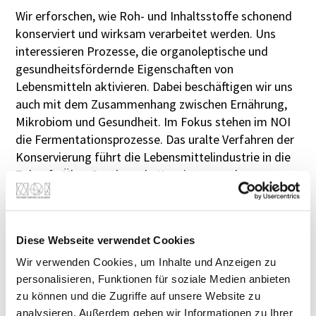
Wir erforschen, wie Roh- und Inhaltsstoffe schonend
konserviert und wirksam verarbeitet werden. Uns
interessieren Prozesse, die organoleptische und
gesundheitsfördernde Eigenschaften von
Lebensmitteln aktivieren. Dabei beschäftigen wir uns
auch mit dem Zusammenhang zwischen Ernährung,
Mikrobiom und Gesundheit. Im Fokus stehen im NOI
die Fermentationsprozesse. Das uralte Verfahren der
Konservierung führt die Lebensmittelindustrie in die
Zukunft. Über Geschmack, Konsistenz und
Nährstoffgehalt.
SUBJECT MATTER EXPERT | OPTIMAL PROCESSING &
Diese Webseite verwendet Cookies
FERMENTATION
Sandra Fleischmann
Wir verwenden Cookies, um Inhalte und Anzeigen zu
personalisieren, Funktionen für soziale Medien anbieten
zu können und die Zugriffe auf unsere Website zu
PHONE
analysieren. Außerdem geben wir Informationen zu Ihrer