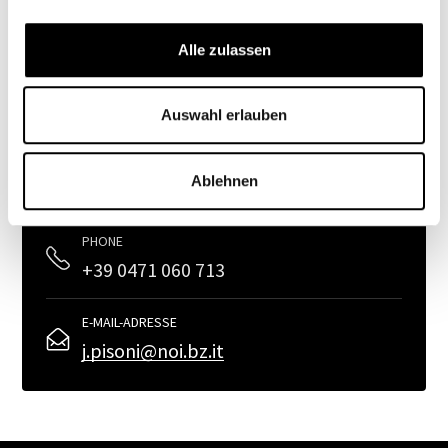
disease care to health care“ ebnen
Interventionsstudien, bioinformatische Methoden
Alle zulassen
oder Zellmodelle den Weg für innovative
Gesundheitslösungen.
Auswahl erlauben
SUBJECT MATTER EXPERT | OMICS & PRECISION
HEALTH
Ablehnen
Julia Pisoni
PHONE
+39 0471 060 713
E-MAIL-ADRESSE
j.pisoni@noi.bz.it