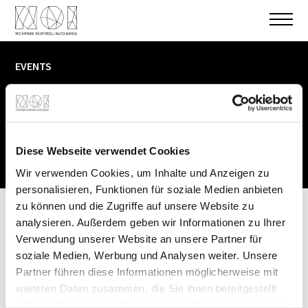
EVENTS
Bei uns ist viel los.
Finde, was dich
interessiert!
Diese Webseite verwendet Cookies
Wir verwenden Cookies, um Inhalte und Anzeigen zu
personalisieren, Funktionen für soziale Medien anbieten
zu können und die Zugriffe auf unsere Website zu
analysieren. Außerdem geben wir Informationen zu Ihrer
Filter
(1)
Verwendung unserer Website an unsere Partner für
soziale Medien, Werbung und Analysen weiter. Unsere
Alle bereits stattgefundenen Veranstaltungen anzeigen
Partner führen diese Informationen möglicherweise mit
weiteren Daten zusammen, die Sie ihnen bereitgestellt
haben oder die sie im Rahmen Ihrer Nutzung der Dienste