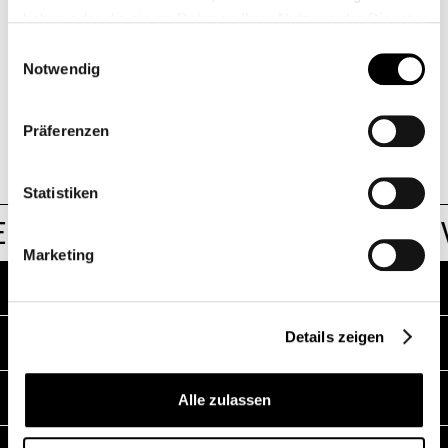
haben oder die sie im Rahmen Ihrer Nutzung der Dienste
gesammelt haben.
Einwilligungsauswahl
E-Mail
Notwendig
Uns in Bozen besuchen? Schön!
Telefon (optional)
Präferenzen
Google
Maps
findet
uns.
Start-up (optional)
Statistiken
R OF DIVERSITY
/
/
POWER OF DI
Marketing
Thema der Nachricht
(optional)
Adresse
Deine Nachricht
Details zeigen
Kontakt
Links
Alle zulassen
Ich bestätige, dass ich die Informationen zur
Verarbeitung personenbezogener Daten