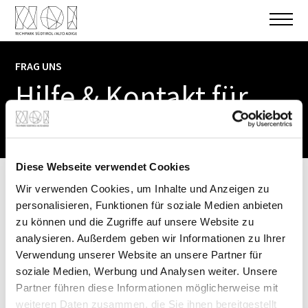
FRAG UNS
Hilfe & Kontakt für
Kontaktformular
befüllen.
Start-ups
Schreib' uns eine Nachricht, wir freuen uns von
dir zu hören.
Diese Webseite verwendet Cookies
Wir verwenden Cookies, um Inhalte und Anzeigen zu
personalisieren, Funktionen für soziale Medien anbieten
SCHREIB UNS. WIR LESEN.
zu können und die Zugriffe auf unsere Website zu
analysieren. Außerdem geben wir Informationen zu Ihrer
E-Mail geht immer.
Vorname
Verwendung unserer Website an unsere Partner für
Schreib
uns.
Wir
lesen.
soziale Medien, Werbung und Analysen weiter. Unsere
Partner führen diese Informationen möglicherweise mit
Nachname
weiteren Daten zusammen, die Sie ihnen bereitgestellt