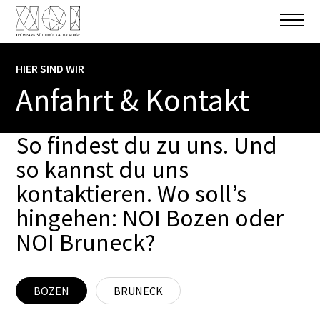
HIER SIND WIR
Anfahrt & Kontakt
Jetzt kontaktieren
So findest du zu uns. Und
E-MAIL GEHT IMMER.
so kannst du uns
kontaktieren. Wo soll’s
Vorname
Unsere Öffnungszeiten im Überblick
hingehen: NOI Bozen oder
Montag
07:45 - 21:30
NOI Bruneck?
Nachname
Dienstag
07:45 - 21:30
Mittwoch
07:45 - 21:30
BOZEN
E-Mail
BRUNECK
Donnerstag
07:45 - 21:30