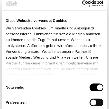
Hier findest du alle wichtigen Informationen zu
den Gebäuden, Eingängen und Wegen im NOI –
damit du immer weißt, wo du bist und wie du
Diese Webseite verwendet Cookies
hinkommst.
Wir verwenden Cookies, um Inhalte und Anzeigen zu
personalisieren, Funktionen für soziale Medien anbieten
Campus interaktiv erleben
zu können und die Zugriffe auf unsere Website zu
analysieren. Außerdem geben wir Informationen zu Ihrer
Verwendung unserer Website an unsere Partner für
soziale Medien, Werbung und Analysen weiter. Unsere
Partner führen diese Informationen möglicherweise mit
weiteren Daten zusammen, die Sie ihnen bereitgestellt
haben oder die sie im Rahmen Ihrer Nutzung der Dienste
gesammelt haben.
Einwilligungsauswahl
Notwendig
Präferenzen