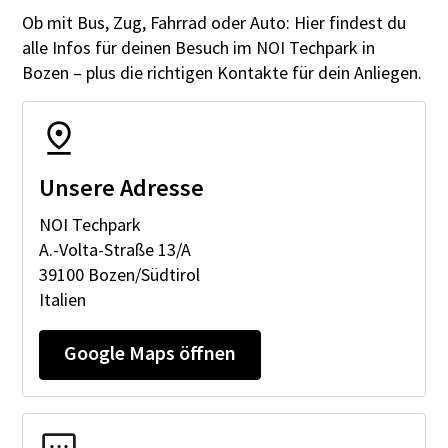
Freitag
07:45 - 21:30
Ob mit Bus, Zug, Fahrrad oder Auto: Hier findest du
Thema der Nachricht
alle Infos für deinen Besuch im NOI Techpark in
(optional)
Samstag
09:00 - 19:45
Bozen – plus die richtigen Kontakte für dein Anliegen.
Sonntag
Geschlossen
Deine Nachricht
Unsere Adresse
Ich bestätige, dass ich die Informationen zur
Verarbeitung personenbezogener Daten
gemäß Artikel 13 der Verordnung (EU)
NOI Techpark
2016/679 gelesen und verstanden habe.
A.-Volta-Straße 13 /A
(
Mehr Informationen
)
39100 Bozen/Südtirol
Marketing akzeptieren
Italien
Google Maps öffnen
Anfrage absenden