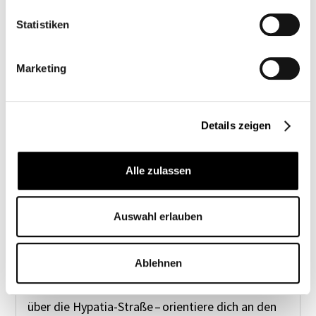
Statistiken
Marketing
Details zeigen
Alle zulassen
... zu Fuß oder mit dem Fahrrad:
Auswahl erlauben
Für alle, die zu Fuß oder mit dem Fahrrad
kommen, gibt es drei Zugänge: zwei
Ablehnen
Haupteingänge in der A.-Volta-Straße neben
unserem Restaurant NOISTERIA und im Süden
über die Hypatia-Straße – orientiere dich an den