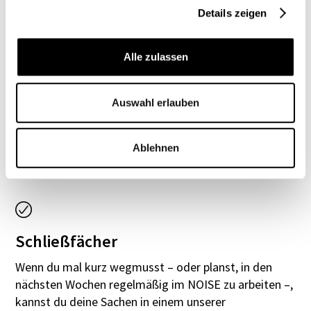
Zeitschriften & Bücher
Details zeigen
Auf Inspirations- oder Informationssuche? Stöbere
doch mal in unserem umfassenden Angebot an
Alle zulassen
internationalen Magazinen. Lass dir ruhig Zeit beim
Durchblättern – und leg die gelesenen Exemplare
bitte wieder auf ihren Platz zurück: Zeitschriften
Auswahl erlauben
dürfen nicht aus dem NOISE entfernt werden. Unsere
Bücher darfst du hingegen ausleihen. Du kannst
Ablehnen
außerdem Bücher ins NOISE-Regal stellen, die du der
Community überlassen möchtest.
Schließfächer
Wenn du mal kurz wegmusst – oder planst, in den
nächsten Wochen regelmäßig im NOISE zu arbeiten –,
kannst du deine Sachen in einem unserer