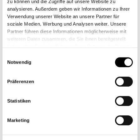
INFOS & ORIENTIERUNG
zu können und die Zugriffe auf unsere Website zu
Schnelles WiFi, Platz zum
analysieren. Außerdem geben wir Informationen zu Ihrer
Verwendung unserer Website an unsere Partner für
Arbeiten, Inspiration? Gibt’s
soziale Medien, Werbung und Analysen weiter. Unsere
im NOISE. Und so kannst du
Partner führen diese Informationen möglicherweise mit
weiteren Daten zusammen, die Sie ihnen bereitgestellt
es nutzen:
haben oder die sie im Rahmen Ihrer Nutzung der Dienste
gesammelt haben.
Einwilligungsauswahl
Notwendig
WLAN
Präferenzen
Frei zugänglich und ganz schön speedy: Unser WLAN
steht dir im NOISE kostenlos zur Verfügung.
Statistiken
Passwort? Brauchst du keines – nutze einfach unser
freies WLAN „OpenAir“.
Marketing