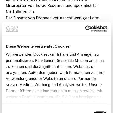
Mitarbeiter von Eurac Research und Spezialist für
Notfallmedizin.
Der Einsatz von Drohnen verursacht weniger Lärm
und Luftverschmutzung, benötigt weniger Personal
und reduziert so die Risikoexposition für die
Rettungskräfte ebenso wie den Treibstoffverbrauch.
Ziel der Forschung ist es daher auch, die genauen
Diese Webseite verwendet Cookies
CO2-Einsparungen zu quantifizieren, indem man den
Wir verwenden Cookies, um Inhalte und Anzeigen zu
Einsatz von Drohnen mit konventionellen Transporten
personalisieren, Funktionen für soziale Medien anbieten
vergleicht.
zu können und die Zugriffe auf unsere Website zu
„Wir haben Tests im Freien in Prags, auf dem Ritten
analysieren. Außerdem geben wir Informationen zu Ihrer
und in Corvara durchgeführt, und wir werden weitere
Verwendung unserer Website an unsere Partner für
Tests am Kronplatz vornehmen, um die Wirksamkeit
soziale Medien, Werbung und Analysen weiter. Unsere
der Drohnen zu überprüfen und sie mit anderen
Partner führen diese Informationen möglicherweise mit
Formen der Rettung zu vergleichen", erklärt Roberto
weiteren Daten zusammen, die Sie ihnen bereitgestellt
Mendicino, Forscher bei Eurac Research und
haben oder die sie im Rahmen Ihrer Nutzung der Dienste
spezialisiert auf die Entwicklung von
gesammelt haben.
Einwilligungsauswahl
Sensornetzarchitekturen und Sensoranwendungen.