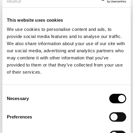
Mauroit, Director of Innovation & Tech Transfer
im NOI
.
Für wen sich die Teilnahme am Event besonders
This website uses cookies
lohnt, erklärt
Jakob Niederbacher, Experte für
We use cookies to personalise content and ads, to
Agri-Automation im NOI Techpark
: „Betriebe in der
provide social media features and to analyse our traffic.
Agrarindustrie und Fachleute aus dem
We also share information about your use of our site with
Agraringenieurwesen erfahren aus erster Hand,
our social media, advertising and analytics partners who
welche Technologien bereits heute greifbar sind, was
may combine it with other information that you’ve
davon im Südtiroler Kontext funktioniert und wo sich
provided to them or that they’ve collected from your use
Kooperationen, Tests oder Pilotanwendungen
of their services.
anbieten.“
Einblicke kommen dabei sowohl aus der Forschung
Consent
als auch aus der Praxis: Das
Field Robotics Lab der
Necessary
Selection
unibz
zeigt Robotiklösungen für Landwirtschaft und
Agroforstwirtschaft. Aus Unternehmenssicht spricht
Konverto Lab
über teilflächenspezifische
Preferences
Bewirtschaftung und die Datenplattform
KULTIVAS
,
die Agrardaten bündelt und nutzbar macht. Zudem