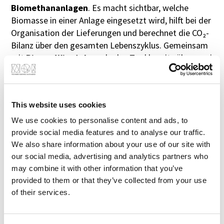
Biomethananlagen
. Es macht sichtbar, welche
Biomasse in einer Anlage eingesetzt wird, hilft bei der
Organisation der Lieferungen und berechnet die CO₂-
Bilanz über den gesamten Lebenszyklus. Gemeinsam
mit
Biogas Wipptal
wurde das Tool bereits über zwei
Jahre lang getestet. Die
Anerkennung durch RINA
bestätigt nun, dass die Software Anlagenbetreiber
dabei unterstützt,
gesetzlich vorgeschriebene
This website uses cookies
Nachhaltigkeitsnachweise
korrekt und
nachvollziehbar zu erstellen. Grundlage dafür sind die
We use cookies to personalise content and ads, to
Vorgaben der UNI/TS 11567:2024 und des
provide social media features and to analyse our traffic.
Ministerialdekrets vom 7. August 2024 zur
We also share information about your use of our site with
Rückverfolgbarkeit der eingesetzten Biomasse und
our social media, advertising and analytics partners who
may combine it with other information that you’ve
zur Ausstellung von Nachhaltigkeitszertifikaten.
provided to them or that they’ve collected from your use
„Diese Validierung betrifft das Compliance-Modul
of their services.
unseres Biogas Optitool, also jenen Teil der Software,
der die Einhaltung gesetzlicher Vorgaben
unterstützt“, erklärt
Laura Brida, CEO und