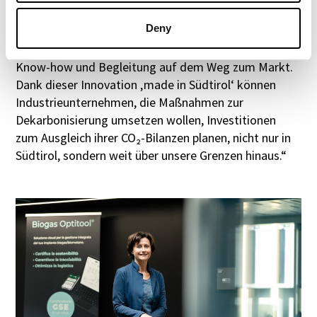
Dal Savio, Head of Unit Tech Transfer Green im
Deny
NOI Techpark
. „Im NOI unterstützen wir solche
Unternehmen durch Vernetzung, technologisches
Know-how und Begleitung auf dem Weg zum Markt.
Dank dieser Innovation ‚made in Südtirol‘ können
Industrieunternehmen, die Maßnahmen zur
Dekarbonisierung umsetzen wollen, Investitionen
zum Ausgleich ihrer CO₂-Bilanzen planen, nicht nur in
Südtirol, sondern weit über unsere Grenzen hinaus.“