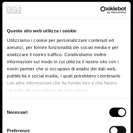
Più
info?
Clicca
qui
Human-Centred Technologies and
Machine Intelligence Lab
Questo sito web utilizza i cookie
Utilizziamo i cookie per personalizzare contenuti ed
Ricerchiamo metodi e sviluppiamo tecnologie di
annunci, per fornire funzionalità dei social media e per
intelligenza artificiale incarnata. Con l'obiettivo di
analizzare il nostro traffico. Condividiamo inoltre
trovare soluzioni innovative ed eticamente
informazioni sul modo in cui utilizza il nostro sito con i
giustificabili.
nostri partner che si occupano di analisi dei dati web,
pubblicità e social media, i quali potrebbero combinarle
Qui
trovi
i
dettagli
con altre informazioni che ha fornito loro o che hanno
raccolto dal suo utilizzo dei loro servizi.
Food Technology
Conduciamo ricerche nel campo dei processi e delle
Selezione
tecnologie alimentari. Il nostro obiettivo: estrarre
Necessari
del
dagli scarti di produzione composti ad alto valore
consenso
nutrizionale e riutilizzarli.
Preferenze