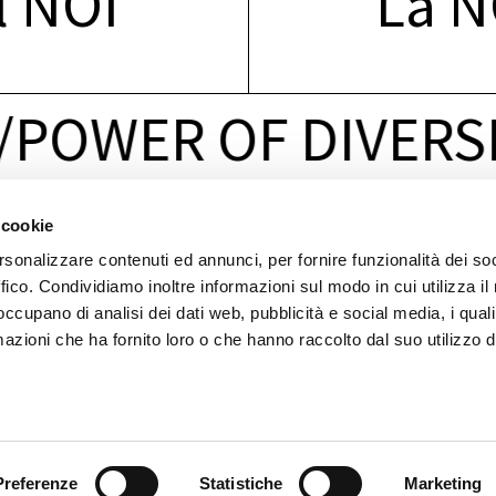
l NOI
La 
WER OF DIVERSITY
 cookie
LINK
ACCESSO VELOCE
rsonalizzare contenuti ed annunci, per fornire funzionalità dei so
Per
aziende
Servizi
ffico. Condividiamo inoltre informazioni sul modo in cui utilizza il 
Per
start-up
Laboratori
 occupano di analisi dei dati web, pubblicità e social media, i qual
Per
chi
fa
ricerca
Settori
tecnologici
azioni che ha fornito loro o che hanno raccolto dal suo utilizzo d
Per
la
popolazione
Gli
attori
del
NOI
Health,
Safety
and
Environment
Preferenze
Statistiche
Marketing
|
Credits
|
Informativa
Privacy
|
Cookies
|
Società
Trasparente
|
Progetti
EU