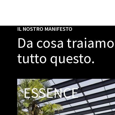
IL NOSTRO MANIFESTO
Da cosa traiamo 
tutto questo.
ESSENCE
NOI è il crescente distretto
dell'innovazione dell'Alto Adige,
che collega economia e scienza
per stimolare gli investimenti in