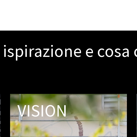
ispirazione e cosa c
VISION
Vogliamo essere uno dei principali
parchi scientifici e tecnologici
europei di nuova generazione, per
sostenere al meglio il nostro