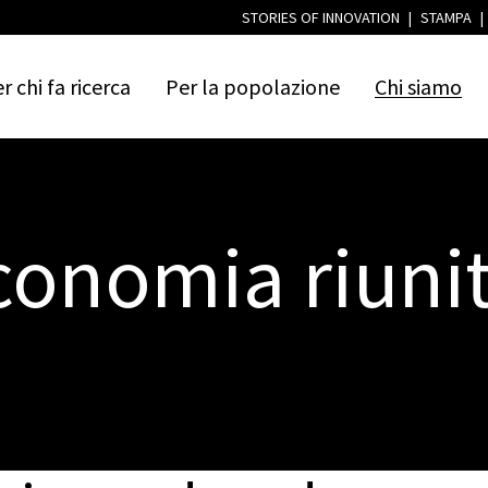
STORIES OF INNOVATION
|
STAMPA
|
er
chi
fa
ricerca
Per
la
popolazione
Chi
siamo
conomia riunit