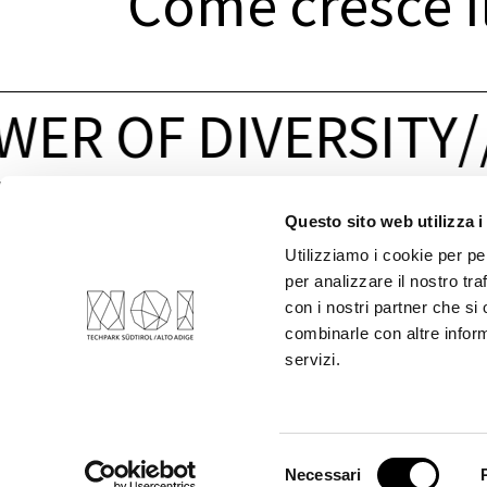
Come cresce i
 OF DIVERSITY
/
/
PO
Questo sito web utilizza i
INDIRIZZO
CONTATTI
Utilizziamo i cookie per pe
Via Volta 13/A
NOI Spa
per analizzare il nostro tra
39100 Bolzano
P. IVA 02595720216
con i nostri partner che si
Italia
+39
0471
066
600
combinarle con altre inform
info@noi.bz.it
servizi.
Selezione
Necessari
© 2026 NOI Spa