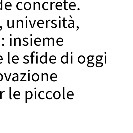
de concrete.
, università,
i: insieme
 le sfide di oggi
ovazione
r le piccole