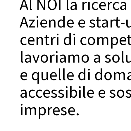
Al NOI la ricer
Aziende e start-up
centri di compet
lavoriamo a solu
e quelle di dom
accessibile e so
imprese.