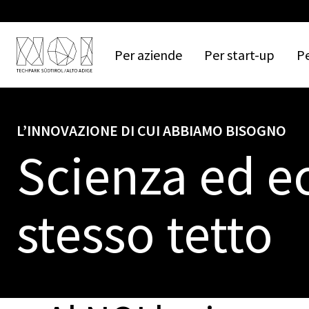
Per
aziende
Per
start-up
P
L’INNOVAZIONE DI CUI ABBIAMO BISOGNO
Scienza ed e
stesso tetto