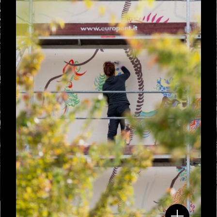
territorio e le sue aziende, i valori
dell'Europa e il futuro del nostro
pianeta.