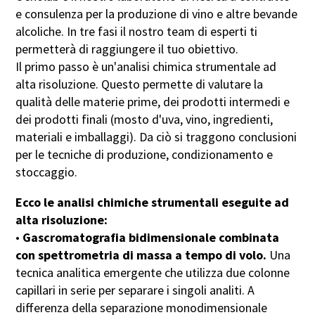
e consulenza per la produzione di vino e altre bevande
alcoliche. In tre fasi il nostro team di esperti ti
Cognome
permetterà di raggiungere il tuo obiettivo.
Il primo passo è un'analisi chimica strumentale ad
alta risoluzione. Questo permette di valutare la
Istituto di ricerca/Istituzione
qualità delle materie prime, dei prodotti intermedi e
(facoltativo)
dei prodotti finali (mosto d'uva, vino, ingredienti,
Ruolo (facoltativo)
materiali e imballaggi). Da ciò si traggono conclusioni
per le tecniche di produzione, condizionamento e
stoccaggio.
Telefono (facoltativo)
Ecco le analisi chimiche strumentali eseguite ad
alta risoluzione:
Indirizzo E-Mail
•
Gascromatografia bidimensionale combinata
con spettrometria di massa a tempo di volo.
Una
tecnica analitica emergente che utilizza due colonne
Messaggio
capillari in serie per separare i singoli analiti. A
differenza della separazione monodimensionale