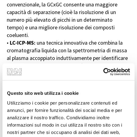
convenzionale, la GCxGC consente una maggiore
Confermo di aver letto e compreso l’informativa
capacità di separazione (cioè la risoluzione di un
relativa al trattamento dei dati personali ai sensi
numero più elevato di picchi in un determinato
dell’articolo 13 del Regolamento (UE) 2016/679.
tempo) e una migliore risoluzione dei composti
(
Maggiori informazioni
)
coeluenti.
•
LC-ICP-MS:
una tecnica innovativa che combina la
cromatografia liquida con la spettrometria di massa
Invia
al plasma accoppiato induttivamente per identificare
i composti organici e misurare più elementi
contemporaneamente.
Contatto diretto:
+39 0471 066 648
•
Analisi enologiche standard.
Apparecchiature per
analisi enologiche standard (grado zuccherino, grado
Questo sito web utilizza i cookie
alcolico, acidità libera e titolabile, anidride solforosa),
Utilizziamo i cookie per personalizzare contenuti ed
analisi enzimatiche manuali e automatizzate
annunci, per fornire funzionalità dei social media e per
(glucosio, fruttosio, acido malico, acido lattico) e
analizzare il nostro traffico. Condividiamo inoltre
analisi di altri parametri qualitativi mediante HPLC
informazioni sul modo in cui utilizza il nostro sito con i
accoppiato a DAD e fluorimetro.
nostri partner che si occupano di analisi dei dati web,