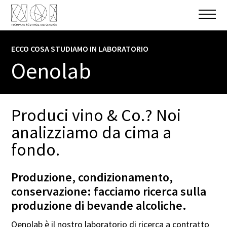
ECCO COSA STUDIAMO IN LABORATORIO
INFORMARE E CONOSCERE
Oenolab
SETTORE TECNOLOGICO
Food & Health
Produci vino & Co.? Noi
GESTIONE
analizziamo da cima a
Libera Università di Bolzano
fondo.
Produzione, condizionamento,
conservazione: facciamo ricerca sulla
FORM DI CONTATTO
produzione di bevande alcoliche.
Nome
Oenolab è il nostro laboratorio di ricerca a contratto