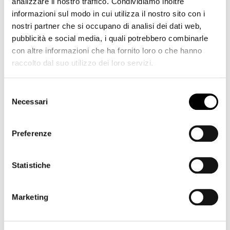
analizzare il nostro traffico. Condividiamo inoltre
sperimentazione sul campo. L'agricoltura di
informazioni sul modo in cui utilizza il nostro sito con i
precisione è la coltivazione della terra del futuro,
Confermo di aver letto e compreso l’informativa
nostri partner che si occupano di analisi dei dati web,
relativa al trattamento dei dati personali ai sensi
rende più sicuro il lavoro in agricoltura e dà al pianeta
dell’articolo 13 del Regolamento (UE) 2016/679.
pubblicità e social media, i quali potrebbero combinarle
una possibilità di sopravvivenza.
(
Maggiori informazioni
)
con altre informazioni che ha fornito loro o che hanno
Vai al sito
raccolto dal suo utilizzo dei loro servizi.
Invia
Selezione
Download
Necessari
del
consenso
Contatto diretto:
+39 0471 066 648
Listino prezzi laboratorio
Preferenze
Statistiche
Marketing