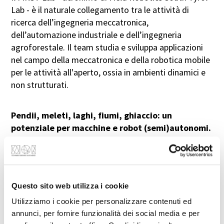
Lab - è il naturale collegamento tra le attività di
ricerca dell’ingegneria meccatronica,
Cognome
dell’automazione industriale e dell’ingegneria
agroforestale. Il team studia e sviluppa applicazioni
nel campo della meccatronica e della robotica mobile
Istituto di ricerca/Istituzione
per le attività all'aperto, ossia in ambienti dinamici e
(facoltativo)
non strutturati.
Ruolo (facoltativo)
Pendii, meleti, laghi, fiumi, ghiaccio: un
potenziale per macchine e robot (semi)autonomi.
Telefono (facoltativo)
Il team scientifico del FIRST Lab conduce ricerche di
base e applicate per applicazioni all'aperto. Ad
Indirizzo E-Mail
esempio, sta sviluppando macchine e robot
(semi)autonomi per le condizioni tipiche dell'Alto
Questo sito web utilizza i cookie
Adige: pendii, meleti, serre, fiumi, laghi, ghiaccio e
Messaggio
neve. Lo studio riguarda tecnologie per operazioni di
Utilizziamo i cookie per personalizzare contenuti ed
annunci, per fornire funzionalità dei social media e per
monitoraggio, ispezione, automazione, raccolta e