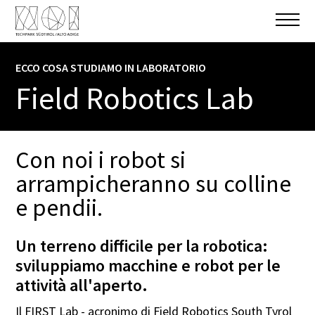
ECCO COSA STUDIAMO IN LABORATORIO
INFORMARE E CONOSCERE
Field Robotics Lab
SETTORE TECNOLOGICO
Automotive / Automation
Con noi i robot si
GESTIONE
arrampicheranno su colline
Libera Università di Bolzano
e pendii.
Un terreno difficile per la robotica:
sviluppiamo macchine e robot per le
FORM DI CONTATTO
attività all'aperto.
Nome
Il FIRST Lab - acronimo di Field Robotics South Tyrol