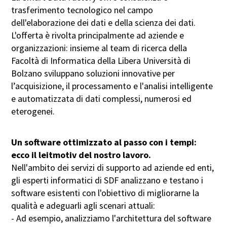
trasferimento tecnologico nel campo
dell'elaborazione dei dati e della scienza dei dati.
Cognome
L'offerta è rivolta principalmente ad aziende e
organizzazioni: insieme al team di ricerca della
Facoltà di Informatica della Libera Università di
Istituto di ricerca/Istituzione
Bolzano sviluppano soluzioni innovative per
(facoltativo)
l’acquisizione, il processamento e l'analisi intelligente
Ruolo (facoltativo)
e automatizzata di dati complessi, numerosi ed
eterogenei.
Telefono (facoltativo)
Un software ottimizzato al passo con i tempi:
ecco il leitmotiv del nostro lavoro.
Indirizzo E-Mail
Nell'ambito dei servizi di supporto ad aziende ed enti,
gli esperti informatici di SDF analizzano e testano i
software esistenti con l'obiettivo di migliorarne la
Messaggio
qualità e adeguarli agli scenari attuali:
- Ad esempio, analizziamo l'architettura del software