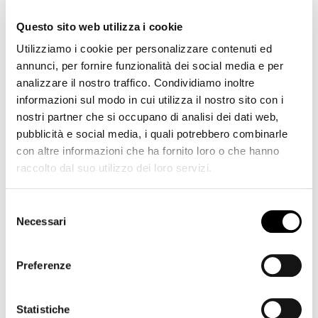
know-how su argomenti di attualità, organizziamo
Questo sito web utilizza i cookie
regolarmente corsi di perfezionamento e consulenze,
ad esempio per il monitoraggio e la diagnosi di
Utilizziamo i cookie per personalizzare contenuti ed
sistemi software, prototipazione e sviluppo di sistemi
annunci, per fornire funzionalità dei social media e per
analizzare il nostro traffico. Condividiamo inoltre
intelligenti, gestione e analisi ontologica di dati,
informazioni sul modo in cui utilizza il nostro sito con i
processi e conoscenze.
nostri partner che si occupano di analisi dei dati web,
pubblicità e social media, i quali potrebbero combinarle
con altre informazioni che ha fornito loro o che hanno
Vai al sito
raccolto dal suo utilizzo dei loro servizi.
Download
Selezione
Necessari
del
consenso
Listino prezzi laboratorio
Preferenze
Statistiche