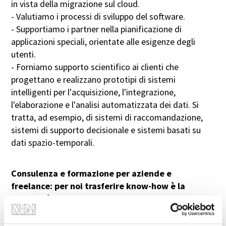
in vista della migrazione sul cloud.
- Valutiamo i processi di sviluppo del software.
Confermo di aver letto e compreso l’informativa
relativa al trattamento dei dati personali ai sensi
- Supportiamo i partner nella pianificazione di
dell’articolo 13 del Regolamento (UE) 2016/679.
applicazioni speciali, orientate alle esigenze degli
(
Maggiori informazioni
)
utenti.
- Forniamo supporto scientifico ai clienti che
progettano e realizzano prototipi di sistemi
Invia
intelligenti per l'acquisizione, l'integrazione,
l'elaborazione e l'analisi automatizzata dei dati. Si
tratta, ad esempio, di sistemi di raccomandazione,
Contatto diretto:
+39 0471 066 648
sistemi di supporto decisionale e sistemi basati su
dati spazio-temporali.
Consulenza e formazione per aziende e
freelance: per noi trasferire know-how è la
normalità.
Per freelance e aziende che desiderano aggiornare le
proprie competenze in campo informatico o acquisire