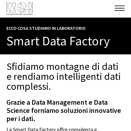
ECCO COSA STUDIAMO IN LABORATORIO
INFORMARE E CONOSCERE
Smart Data Factory
SETTORE TECNOLOGICO
Digital
Sfidiamo montagne di dati
GESTIONE
e rendiamo intelligenti dati
Libera Università di Bolzano
complessi.
Grazie a Data Management e Data
Science forniamo soluzioni innovative
FORM DI CONTATTO
per i dati.
Nome
La Smart Data Factory offre consulenza e