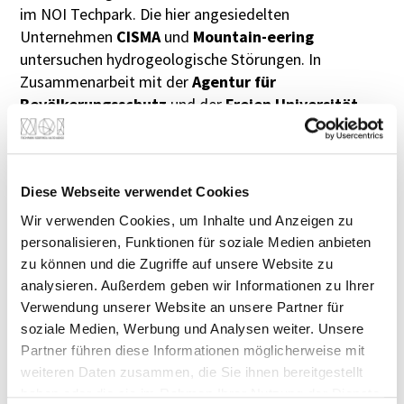
im NOI Techpark. Die hier angesiedelten
Unternehmen
CISMA
und
Mountain-eering
untersuchen hydrogeologische Störungen. In
Zusammenarbeit mit der
Agentur für
Bevölkerungsschutz
und der
Freien Universität
Bozen
haben sie ein neues System zur Messung der
Wasser- und Gesteinsbewegungen entlang alpiner
Wildbäche entwickelt, das erstmals präzise
Diese Webseite verwendet Cookies
Informationen und nicht nur Schätzungen liefert. Das
System, das aktuell am Suldenbach getestet wird,
Wir verwenden Cookies, um Inhalte und Anzeigen zu
ermöglicht die datengestützte Beobachtung von
personalisieren, Funktionen für soziale Medien anbieten
Sedimentbewegungen und die entsprechende
zu können und die Zugriffe auf unsere Website zu
Planung von Infrastrukturen zum Schutz vor
analysieren. Außerdem geben wir Informationen zu Ihrer
hydraulischen Gefahren. Der Prototyp ist der erste
Verwendung unserer Website an unsere Partner für
seiner Art in Italien. Ein von CISMA programmierter
soziale Medien, Werbung und Analysen weiter. Unsere
innovativer Algorithmus reduziert die Größe der
Partner führen diese Informationen möglicherweise mit
weiteren Daten zusammen, die Sie ihnen bereitgestellt
gesammelten Daten erheblich und ermöglicht so eine
haben oder die sie im Rahmen Ihrer Nutzung der Dienste
Datenerfassung ohne Informationsverlust.