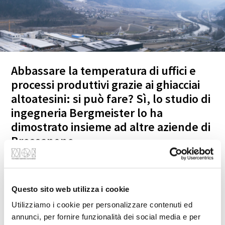
Abbassare la temperatura di uffici e
processi produttivi grazie ai ghiacciai
altoatesini: si può fare? Sì, lo studio di
ingegneria Bergmeister lo ha
dimostrato insieme ad altre aziende di
Bressanone.
Chi lavora a Ferragosto sarà grato a un buon impianto
di climatizzazione. Ma anche durante le gelide
Questo sito web utilizza i cookie
giornate invernali molte aziende del paese
Utilizziamo i cookie per personalizzare contenuti ed
necessitano di basse temperature per evitare il
annunci, per fornire funzionalità dei social media e per
surriscaldamento degli impianti durante i processi