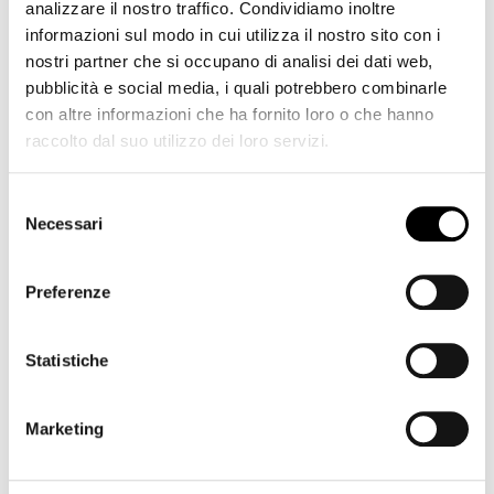
analizzare il nostro traffico. Condividiamo inoltre
produttivi. Un progetto entusiasmante che NOI può
informazioni sul modo in cui utilizza il nostro sito con i
sostenere e che permette di realizzare tutto questo
nostri partner che si occupano di analisi dei dati web,
con circa un quarantesimo del fabbisogno di energia
pubblicità e social media, i quali potrebbero combinarle
elettrica.
con altre informazioni che ha fornito loro o che hanno
Come è possibile risparmiare così tante risorse?
raccolto dal suo utilizzo dei loro servizi.
Grazie alle acque dei fiumi, raffreddate dai nostri
ghiacciai. E nel progetto pilota di Bergmeister grazie
Selezione
all'Isarco, le cui acque fredde rispondono alle
Necessari
del
esigenze di raffreddamento di diverse aziende della
consenso
zona industriale di Bressanone tramite un sistema
sviluppato internamente.
Preferenze
Qui
trovi maggiori informazioni su questo servizio.
Statistiche
Marketing