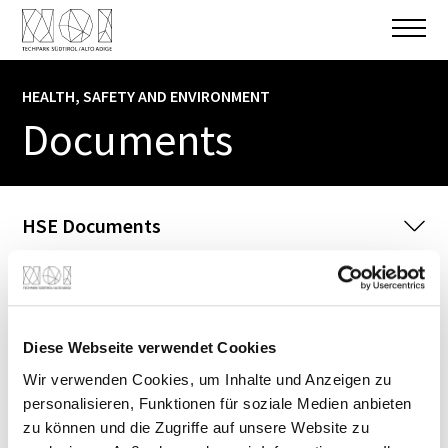
HEALTH, SAFETY AND ENVIRONMENT
Documents
HSE Documents
NOI Techpark Bolzano / Bozen
A1
Diese Webseite verwendet Cookies
NOI
BZ
-
A1
-
Not-
und
Wir verwenden Cookies, um Inhalte und Anzeigen zu
Evakuierungsplan
-
IT
personalisieren, Funktionen für soziale Medien anbieten
zu können und die Zugriffe auf unsere Website zu
NOI
BZ
-
A1
-
Evakuierungspläne
-
ITDE