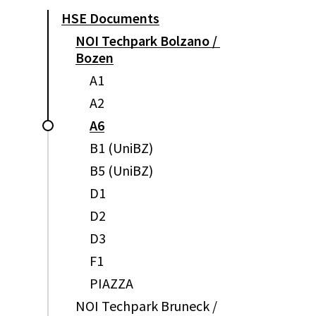
HSE
Documents
NOI
Techpark
Bolzano
/
Bozen
A1
A2
A6
B1
(UniBZ)
B5
(UniBZ)
D1
D2
D3
F1
PIAZZA
NOI
Techpark
Bruneck
/