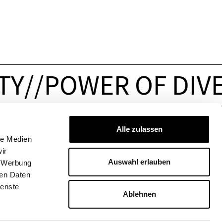
TY
/
/
POWER OF DIVE
Alle zulassen
PRESSE & JOBS
FOLLOW US
le Medien
Presse
&
Medien
ir
Jobs
Auswahl erlauben
, Werbung
SPRACHE
ren Daten
DE
IT
EN
ienste
Ablehnen