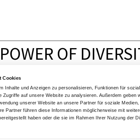
POWER OF DIVERSI
t Cookies
LINKS
SCHNELLEINSTIEGE
 Inhalte und Anzeigen zu personalisieren, Funktionen für sozia
Für
Unternehmen
Services
e Zugriffe auf unsere Website zu analysieren. Außerdem geben w
Für
Start-ups
Technologiefelder
rwendung unserer Website an unsere Partner für soziale Medien
Für
Forschende
Labore
re Partner führen diese Informationen möglicherweise mit weite
Für
die
Öffentlichkeit
Akteure
am
Park
ereitgestellt haben oder die sie im Rahmen Ihrer Nutzung der D
Health,
Safety
and
Environment