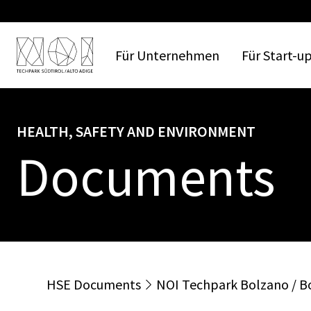
Für
Unternehmen
Für
Start-u
HEALTH, SAFETY AND ENVIRONMENT
Documents
HSE
Documents
NOI
Techpark
Bolzano
/
B