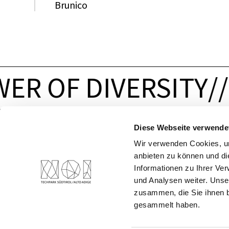
Brunico
ER OF DIVERSITY
/
/
Diese Webseite verwende
ADRESSE
KONTAKT
Wir verwenden Cookies, um
A.-Volta-Straße 13/A
NOI AG
anbieten zu können und di
39100
MwSt.Nr.
Informationen zu Ihrer Ve
Bozen/Südtirol
02595720216
und Analysen weiter. Unse
Italien
+39
0471
066
600
zusammen, die Sie ihnen b
info@noi.bz.it
gesammelt haben.