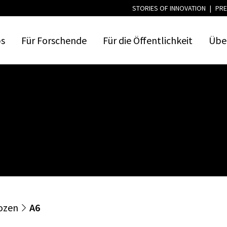
STORIES OF INNOVATION
|
PRE
ps
Für
Forschende
Für
die
Öffentlichkeit
Übe
ozen
A6