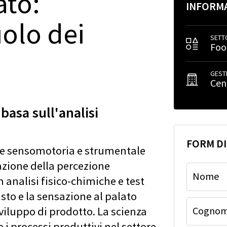
ato:
INFORM
uolo dei
SETT
Foo
GEST
Cen
basa sull'analisi
FORM D
one sensomotoria e strumentale
azione della percezione
Nome
n analisi fisico-chimiche e test
usto e la sensazione al palato
Cogno
viluppo di prodotto. La scienza
 i processi produttivi nel settore