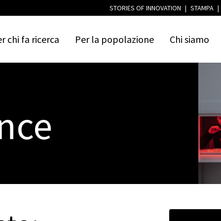
STORIES OF INNOVATION
|
STAMPA
|
er
chi
fa
ricerca
Per
la
popolazione
Chi
siamo
nce