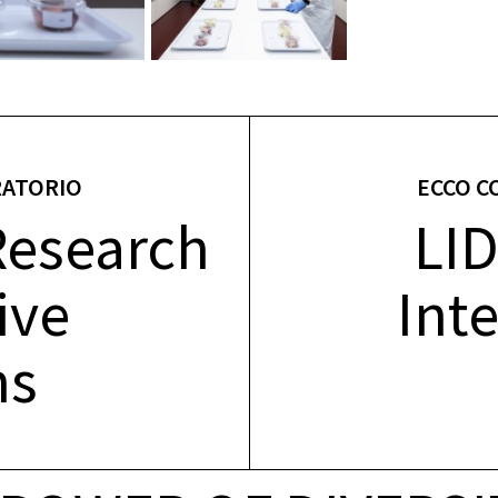
RATORIO
ECCO C
Research
LID
ive
Inte
ns