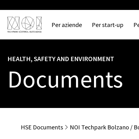
Per
aziende
Per
start-up
P
HEALTH, SAFETY AND ENVIRONMENT
Documents
HSE
Documents
NOI
Techpark
Bolzano
/
B