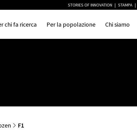
STORIES OF INNOVATION
|
STAMPA
|
er
chi
fa
ricerca
Per
la
popolazione
Chi
siamo
ozen
F1