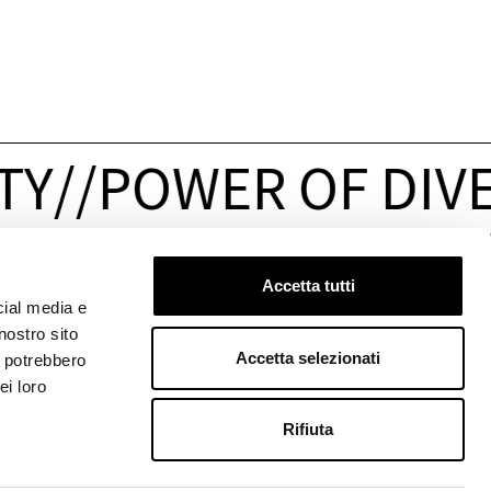
TY
/
/
POWER OF DIVE
Accetta tutti
STAMPA & JOBS
FOLLOW US
cial media e
Stampa
&
Media
nostro sito
Jobs
Accetta selezionati
i potrebbero
LINGUA
ei loro
DE
IT
EN
Rifiuta