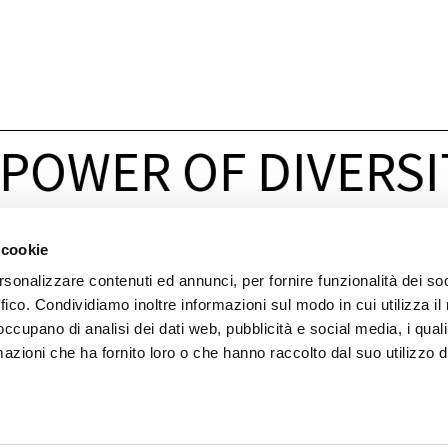
POWER OF DIVERSI
 cookie
LINK
ACCESSO VELOCE
rsonalizzare contenuti ed annunci, per fornire funzionalità dei so
Per
aziende
Servizi
ffico. Condividiamo inoltre informazioni sul modo in cui utilizza il 
Per
start-up
Laboratori
 occupano di analisi dei dati web, pubblicità e social media, i qual
Per
chi
fa
ricerca
Settori
tecnologici
azioni che ha fornito loro o che hanno raccolto dal suo utilizzo d
Per
la
popolazione
Gli
attori
del
NOI
Health,
Safety
and
Environment