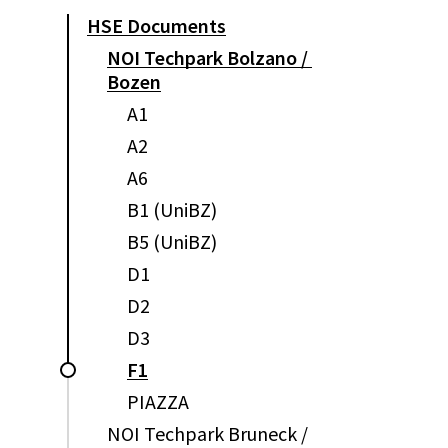
HSE
Documents
NOI
Techpark
Bolzano
/
Bozen
A1
A2
A6
B1
(UniBZ)
B5
(UniBZ)
D1
D2
D3
F1
PIAZZA
NOI
Techpark
Bruneck
/