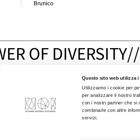
Brunico
ER OF DIVERSITY
/
/
Questo sito web utilizza i
INDIRIZZO
CONTATTI
Utilizziamo i cookie per pe
Via Volta 13/A
NOI Spa
per analizzare il nostro tra
39100 Bolzano
P. IVA 02595720216
con i nostri partner che si
Italia
+39
0471
066
600
combinarle con altre inform
info@noi.bz.it
servizi.