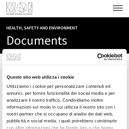
HEALTH, SAFETY AND ENVIRONMENT
Documents
HSE Documents
NOI Techpark Bolzano / Bozen
Questo sito web utilizza i cookie
Utilizziamo i cookie per personalizzare contenuti ed
A1
annunci, per fornire funzionalità dei social media e per
A2
analizzare il nostro traffico. Condividiamo inoltre
informazioni sul modo in cui utilizza il nostro sito con i
A6
nostri partner che si occupano di analisi dei dati web,
B1 (UniBZ)
pubblicità e social media, i quali potrebbero combinarle
B5 (UniBZ)
con altre informazioni che ha fornito loro o che hanno