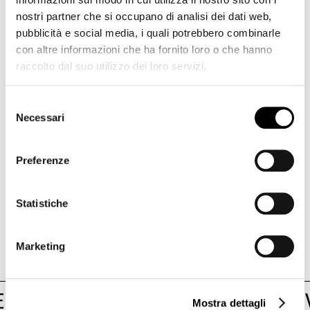
D1
nostri partner che si occupano di analisi dei dati web,
pubblicità e social media, i quali potrebbero combinarle
con altre informazioni che ha fornito loro o che hanno
NOI
BZ
-
D1
-
Piano
di
Emergenza
ed
raccolto dal suo utilizzo dei loro servizi.
Evacuazione
-
IT
NOI
BZ
-
D1
-
Planimetrie
di
Selezione
Evacuazione
-
ITDE
Necessari
del
consenso
D2
Preferenze
D3
F1
Statistiche
PIAZZA
NOI Techpark Bruneck / Brunico
Marketing
R OF DIVERSITY
/
/
POWER OF DI
Mostra dettagli