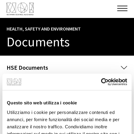
HEALTH, SAFETY AND ENVIRONMENT
Documents
HSE Documents
NOI Techpark Bolzano / Bozen
A1
A2
Questo sito web utilizza i cookie
A6
Utilizziamo i cookie per personalizzare contenuti ed
B1 (UniBZ)
annunci, per fornire funzionalità dei social media e per
B5 (UniBZ)
analizzare il nostro traffico. Condividiamo inoltre
informazioni sul modo in cui utilizza il nostro sito con i