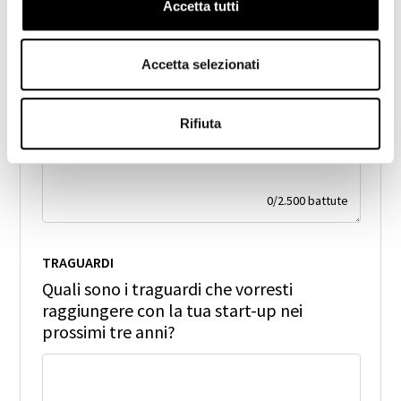
Accetta tutti
VENDITA
Accetta selezionati
Come pensi di commercializzare e
distribuire il tuo prodotto/servizio?
Rifiuta
0
/
2.500
battute
TRAGUARDI
Quali sono i traguardi che vorresti
raggiungere con la tua start-up nei
prossimi tre anni?