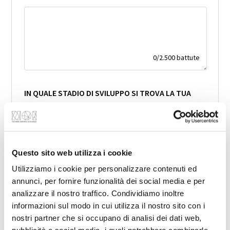
0
/
2.500
battute
IN QUALE STADIO DI SVILUPPO SI TROVA LA TUA
START-UP?
Idea, prototipo, MVP ecc.
Questo sito web utilizza i cookie
Utilizziamo i cookie per personalizzare contenuti ed
annunci, per fornire funzionalità dei social media e per
0
/
2.500
battute
analizzare il nostro traffico. Condividiamo inoltre
informazioni sul modo in cui utilizza il nostro sito con i
nostri partner che si occupano di analisi dei dati web,
UNIQUE SELLING PROPOSITION (USP)