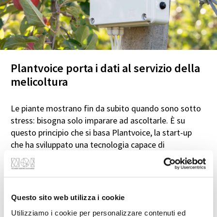
Plantvoice porta i dati al servizio della
melicoltura
Le piante mostrano fin da subito quando sono sotto
stress: bisogna solo imparare ad ascoltarle. È su
questo principio che si basa Plantvoice, la start-up
che ha sviluppato una tecnologia capace di
monitorare in tempo reale lo stato dei meli.
Il cuore del sistema è una piccola sonda inserita nel
tronco, che rileva il flusso della linfa e i cambiamenti
fisiologici della pianta. I dati raccolti vengono
Questo sito web utilizza i cookie
analizzati per identificare precocemente eventuali
Utilizziamo i cookie per personalizzare contenuti ed