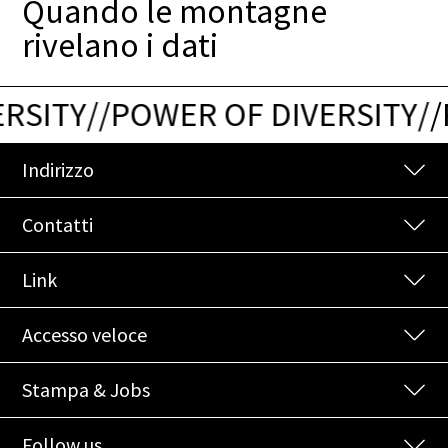
Quando le montagne
rivelano i dati
RSITY
/
/
POWER OF DIVERSITY
/
/
P
Indirizzo
Contatti
Link
Accesso veloce
Stampa & Jobs
Follow us