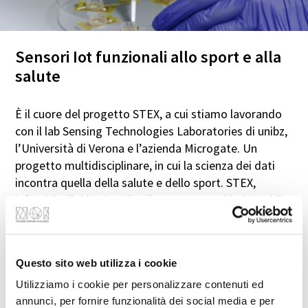
Sensori Iot funzionali allo sport e alla
salute
È il cuore del progetto STEX, a cui stiamo lavorando
con il lab Sensing Technologies Laboratories di unibz,
l’Università di Verona e l’azienda Microgate. Un
progetto multidisciplinare, in cui la scienza dei dati
incontra quella della salute e dello sport. STEX,
infatti, ha l’obiettivo di sviluppare sensori indossabili
in grado di rilevare e correlare diversi parametri
dell'attività muscolare con l'intensità dell'esercizio
fisico. In particolare, vengono valutati: la frequenza
Questo sito web utilizza i cookie
respiratoria, attraverso sensori da sforzo posizionati
intorno al petto, e il contenuto di ammoniaca nel
Utilizziamo i cookie per personalizzare contenuti ed
annunci, per fornire funzionalità dei social media e per
sudore, sia con biosensori basati su transistor a