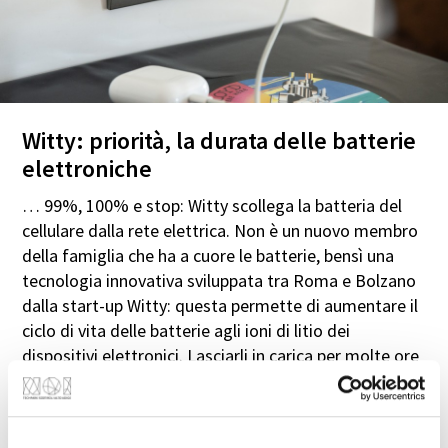
Witty: priorità, la durata delle batterie
elettroniche
… 99%, 100% e stop: Witty scollega la batteria del
cellulare dalla rete elettrica. Non è un nuovo membro
della famiglia che ha a cuore le batterie, bensì una
tecnologia innovativa sviluppata tra Roma e Bolzano
dalla start-up Witty: questa permette di aumentare il
ciclo di vita delle batterie agli ioni di litio dei
dispositivi elettronici. Lasciarli in carica per molte ore
danneggia infatti irreversibilmente la batteria e ne
riduce le prestazioni. Witty stacca la batteria dalla
rete elettrica una volta raggiunto il 100% di carica