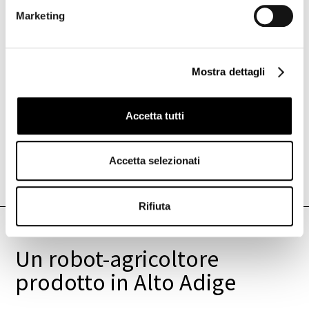
Marketing
Mostra dettagli
Accetta tutti
I due fondatori di Witty, da sx a dx Lorenzo Craia e
Andrea Tognoli.
Accetta selezionati
Qui puoi scoprire di più sullo
Start-up Incubator.
Rifiuta
ARTICOLO PRECEDENTE
Un robot-agricoltore
prodotto in Alto Adige