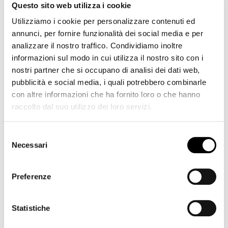
preservandone lo stato di salute nel tempo. La start-
Questo sito web utilizza i cookie
up al NOI, inoltre, sta sviluppando nuovi software per
Utilizziamo i cookie per personalizzare contenuti ed
efficientare il processo di ricarica per i veicoli della
annunci, per fornire funzionalità dei social media e per
micro-mobilità elettrica: eBike, monopattini e
analizzare il nostro traffico. Condividiamo inoltre
scooter elettrici. Grazie alla app di Witty si potrà
informazioni sul modo in cui utilizza il nostro sito con i
capire se l’autonomia residua del veicolo sarà
nostri partner che si occupano di analisi dei dati web,
sufficiente a completare il percorso programmato e
pubblicità e social media, i quali potrebbero combinarle
trovare i punti di ricarica sul proprio itinerario. La loro
con altre informazioni che ha fornito loro o che hanno
idea è stata tra le vincitrici del concorso MCA4x4 di
raccolto dal suo utilizzo dei loro servizi.
Assolombarda ed è stata così presentata a investitori
nazionali a Milano.
Selezione
Necessari
del
consenso
Preferenze
Statistiche