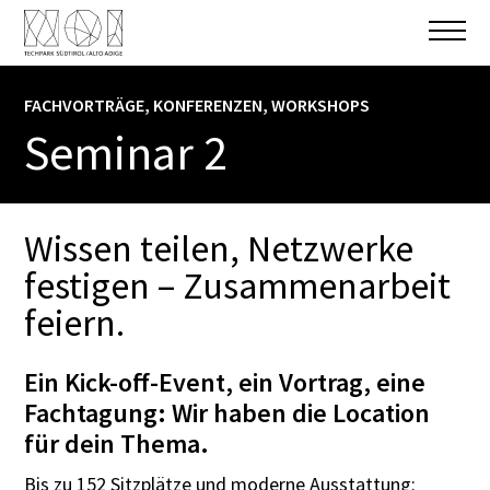
FACHVORTRÄGE, KONFERENZEN, WORKSHOPS
AUF EINEN BLICK
Seminar 2
Bozen
Wissen teilen, Netzwerke
GEEIGNET FÜR
Konferenzen
,
Tagungen
,
größere
festigen – Zusammenarbeit
Workshops
feiern.
SITZPLÄTZE
bis zu 152 Sitzplätze möglich
Ein Kick-off-Event, ein Vortrag, eine
Fachtagung: Wir haben die Location
FLÄCHE
für dein Thema.
211 qm
Bis zu 152 Sitzplätze und moderne Ausstattung: