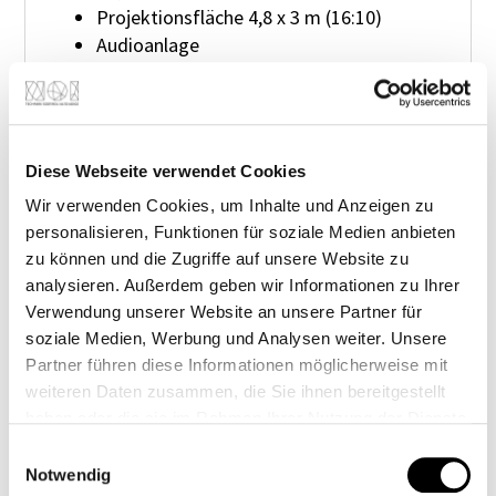
Projektionsfläche 4,8 x 3 m (16:10)
Audioanlage
Confidence Monitor für Vortragende
1 Tischmikrofon + 2 Funkmikrofone
Kostenloses, schnelles Gäste-WLAN
Dimmbare Beleuchtung
Diese Webseite verwendet Cookies
10 x 4 m Bühne
Wir verwenden Cookies, um Inhalte und Anzeigen zu
Flexible Saalbestuhlung nach Wunsch
personalisieren, Funktionen für soziale Medien anbieten
zu können und die Zugriffe auf unsere Website zu
analysieren. Außerdem geben wir Informationen zu Ihrer
OPTIONALE AUSSTATTUNG
Verwendung unserer Website an unsere Partner für
soziale Medien, Werbung und Analysen weiter. Unsere
Partner führen diese Informationen möglicherweise mit
Countdown für Vortragende
weiteren Daten zusammen, die Sie ihnen bereitgestellt
Technische Assistenz während der
haben oder die sie im Rahmen Ihrer Nutzung der Dienste
Veranstaltung
gesammelt haben.
Einwilligungsauswahl
Audio-Videoaufnahme
Notwendig
Bis zu 8 Funkmikrofone gleichzeitig