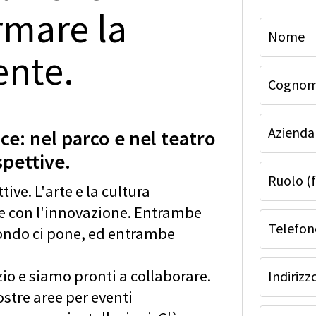
rmare la
Nome
ente.
Cogno
Azienda 
ce: nel parco e nel teatro
spettive.
Ruolo (f
ive. L'arte e la cultura
 con l'innovazione. Entrambe
Telefon
ondo ci pone, ed entrambe
zio e siamo pronti a collaborare.
Indirizz
ostre aree per eventi