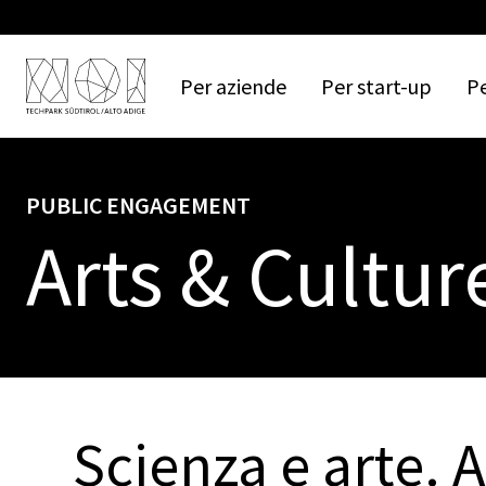
Per
aziende
Per
start-up
P
PUBLIC ENGAGEMENT
Arts & Cultur
Scienza e arte. A