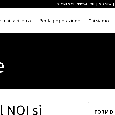
STORIES OF INNOVATION
|
STAMPA
|
er
chi
fa
ricerca
Per
la
popolazione
Chi
siamo
e
l NOI si
FORM D